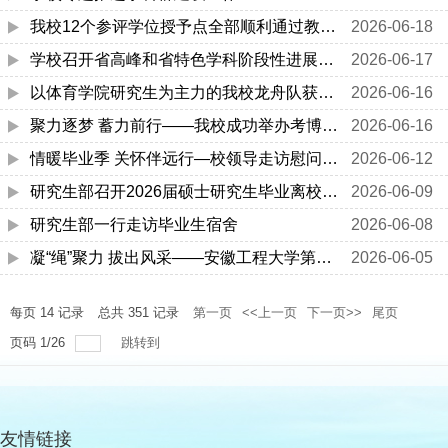
我校12个参评学位授予点全部顺利通过教育部合格评估
2026-06-18
学校召开省高峰和省特色学科阶段性进展汇报会
2026-06-17
以体育学院研究生为主力的我校龙舟队获长三角高校龙舟邀请赛季军
2026-06-16
聚力逐梦 蓄力前行——我校成功举办考博考公考编系列宣讲动员会
2026-06-16
情暖毕业季 关怀伴远行—校领导走访慰问应届毕业研究生
2026-06-12
研究生部召开2026届硕士研究生毕业离校重点工作布置会
2026-06-09
研究生部一行走访毕业生宿舍
2026-06-08
凝“绳”聚力 拔出风采——安徽工程大学第四届研究生凝“绳”聚力...
2026-06-05
每页
14
记录
总共
351
记录
第一页
<<上一页
下一页>>
尾页
页码
1
/
26
跳转到
友情链接