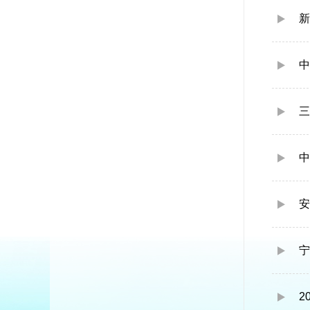
新
中
三
中
安
宁
2