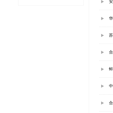
安
华
苏
合
蚌
中
合