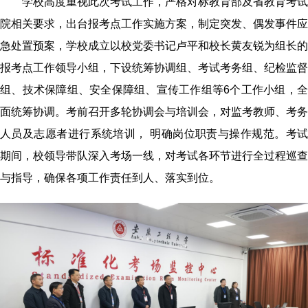
学校高度重视此次考试工作，严格对标教育部及省教育考试
院相关要求，出台报考点工作实施方案，制定
突发、
偶发事件应
急
处置
预案
，
学校成立以校党委书记卢平
和校长黄友锐
为组长的
报考点工作领导小组，下设统筹协调组、考试考务组、
纪检
监督
组
、技术保障组、安全保障组、宣传工作组等
6
个工作小组，
面统筹协调。考前召开多轮协调会与培训会，对监考教师、考务
人员及志愿者进行系统培训，
明确岗位职责与操作规范。考
期间，校领导带队深入考场一线，对考试
各
环节进行全过程巡查
与指导，确保各项工作责任到人、落实到位。