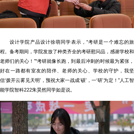
设计学院产品设计
徐萌同学表示
，“
考研
是
一个难忘的旅
程。
备考期间
，
学院发放了
种类齐全
的
考研慰问品，
感谢学校和
老师们的关心！
”“
考研就像长跑，到最后冲刺的时候最为紧张
好在一路都有室友的陪伴、老师的关心、学校的守护，我坚
信‘拨开云雾见天明’，预祝大家
一战成‘硕’，一‘研’为定
！
”
人工智
能学院智科222朱昊然同学如是说。