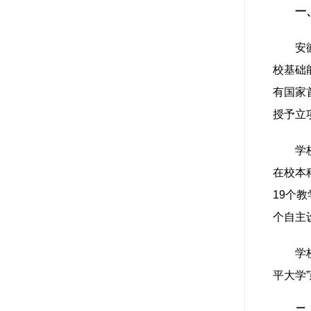
一
安
校基础
有国家
授予立
学
在校本
19个
个自主
学
平大学