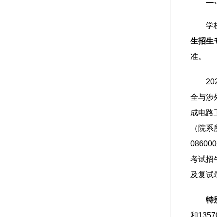
二
学
生招生
准。
2
全与涉外
成电路工
（院系
086
考试招
及复试
特
和13