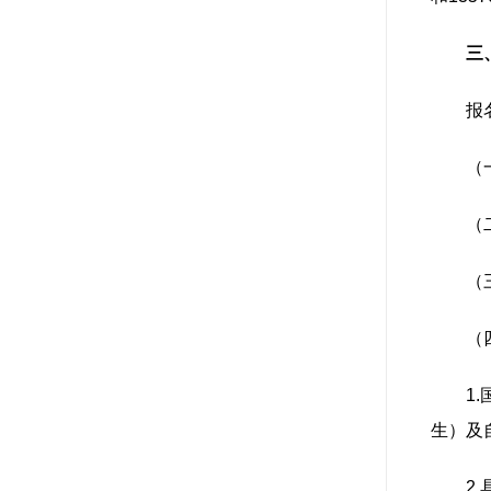
三
报
（
（
（
（
1
生）及
2