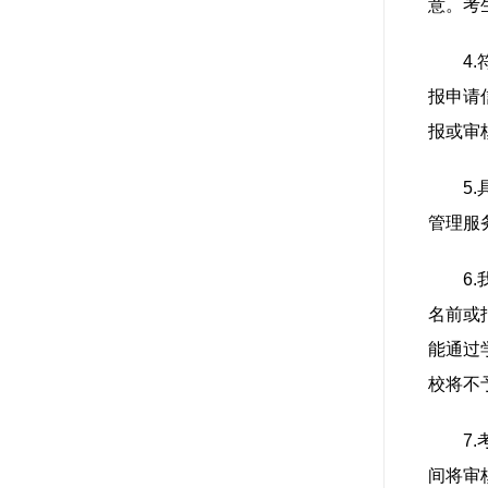
意。考
4
报申请
报或审
5
管理服
6
名前或报
能通过
校将不
7
间将审