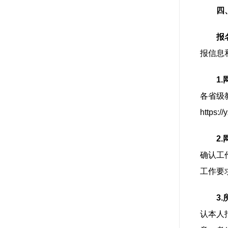
四
报
报信息
1
各省级
http
2
确认工
工作要
3
认本人