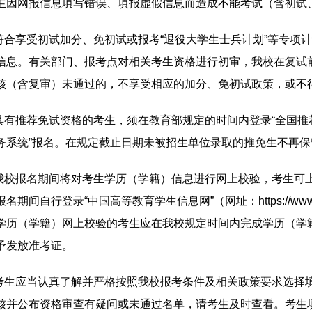
生因网报信息填写错误、填报虚假信息而造成不能考试（含初试
.符合享受初试加分、免初试或报考“退役大学生士兵计划”等专
信息。有关部门、报考点对相关考生资格进行初审，我校在复试
核（含复审）未通过的，不享受相应的加分、免初试政策，或不
.具有推荐免试资格的考生，须在教育部规定的时间内登录“全国
务系统”报名。在规定截止日期未被招生单位录取的推免生不再保
.我校报名期间将对考生学历（学籍）信息进行网上校验，考生可
名期间自行登录“中国高等教育学生信息网”（网址：https://www
学历（学籍）网上校验的考生应在我校规定时间内完成学历（学
予发放准考证。
.考生应当认真了解并严格按照我校报考条件及相关政策要求选择
核并公布资格审查有疑问或未通过名单，请考生及时查看。考生