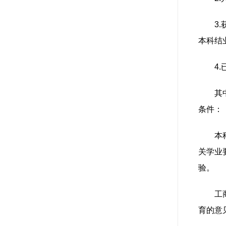
3
本科结
4
其
条件：
本
关学业
验。
工
育的意