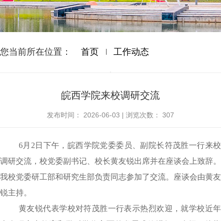
您当前所在位置：
首页
工作动态
皖西学院来校调研交流
发布时间：
2026-06-03
|
浏览次数：
307
6
月
2
日下午，
皖西
学院党委委员、副院长
符茂胜
一行来
调研交流
，校党委副书记、
校长
黄友锐
出席
并在座谈会上致辞。
我校
党委研工部
和
研究生部
负责同志
参加了交流
。
座谈会由黄友
锐主持。
黄友锐代表学校对符茂胜一行表示热烈欢迎，就学校近年