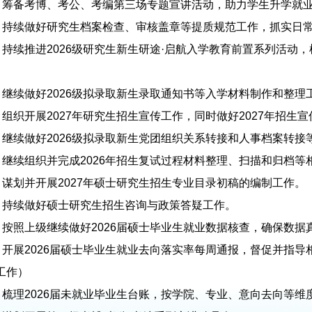
.
筹备考博、考公、考编第三场专题宣讲活动，助力学生升学就
.
持续做好研究生档案检查、审核盖章等提质规范工作，抓实日
.
持续推进2026级研究生新生研途·启航入学教育前置系列活动
.
继续做好2026级拟录取新生录取通知书等入学材料制作和整理
.
组织开展2027年研究生招生宣传工作，同时做好2027年招生
.
继续做好2026级拟录取新生党团组织关系转接和人事档案转接
.
继续组织并完成2026年招生复试过程材料整理、扫描和归档等
.
谋划并开展2027年硕士研究生招生专业目录初稿的编制工作。
.
持续做好硕士研究生招生咨询与政策答疑工作。
.
按照上级继续做好2026届硕士毕业生就业数据核查，确保数据
.
开展2026届硕士毕业生就业去向落实率每周通报，督促并指
工作）
.
梳理2026届未就业毕业生台账，按学院、专业、意向去向等